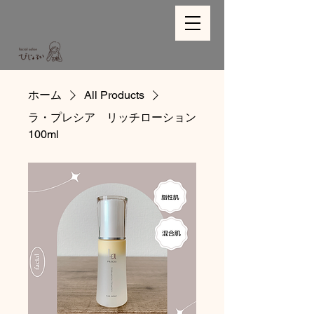
ホーム
All Products
ラ・プレシア リッチローション
100ml