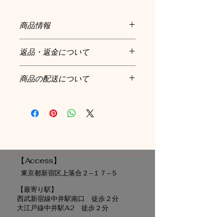
商品情報
治療用として接骨院、整形外科、リハ
返品・返金について
ビリセンター等で使用されていた素材
を「実用性」や「皮膚吸収性の高さ」
商品到着後、１週間以内のみ承ってお
を追求し、手軽に使えるようにしまし
商品の配送について
ります。
た。
▪️お買い上げ総額10000円以上送料無
お客様都合によるご使用後・開封後の
全身にお使いいただける美容万能オイ
料！！
返品・キャンセル等はお受付できませ
ルです。
▪️【送料全国一律】1,000円
んのでご了承ください。
▪️ご注文から３日以内に発送致しま
す。また在庫がない場合、取り寄せに
商品等に不具合を確認された場合には
２週程度お時間を頂いておりますご了
お手数をお掛けしますが店舗までご連
承ください
​【Access】
絡をお願い致します
​東京都新宿区上落合２−１７−５
※無断でのご返送等はお受付ができか
【最寄り駅】
ねます。
西武新宿線中井駅南口 徒歩２分
​大江戸線中井駅A2 徒歩２分