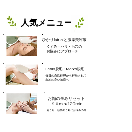
​人気メニュー
​ひかりfaicalと濃厚美容液
くすみ・ハリ・毛穴の
お悩みにアプローチ
​Ledis脱毛・Men's脱毛
毎日の自己処理から解放されて
​心地の良い毎日へ
​お顔の歪みリセット
​９０min/120min
肩こり・頭皮のこりにお悩みの方