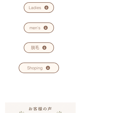
Ladies
men's
脱毛
Shoping