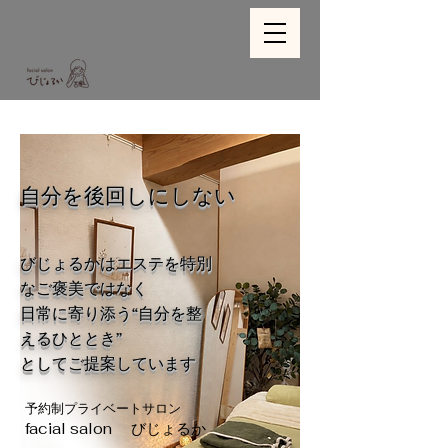
自分を後回しにしない
びじょるかはエステを特別
なご褒美ではなく
日常に寄り添う“自分を整
えるひととき”
としてご提案しています
​予約制プライベートサロン
​facial salon びじょるか